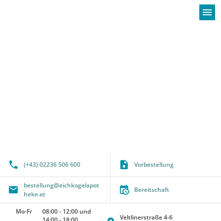
menu
Willkommen bei der Apotheke zum Eichk
(+43) 02236 506 600
Vorbestellung
bestellung@eichkogelapot
Bereitschaft
heke.at
Mo-Fr
08:00
-
12:00
und
Veltlinerstraße 4-6
14:00
-
18:00