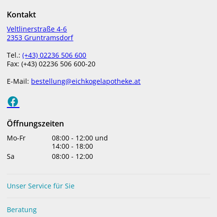
Kontakt
Veltlinerstraße 4-6
2353 Gruntramsdorf
Tel.:
(+43) 02236 506 600
Fax: (+43) 02236 506 600-20
E-Mail:
bestellung@eichkogelapotheke.at
Tiergesundheit
„Für Hund und Katz“ Ganz gleich ob es um
Öffnungszeiten
verschreibungspflichtige Medikamente, Pflege– oder
Vitalstoffe für Ihr Haustier geht, in unserer Apotheke
Mo-Fr
08:00
-
12:00
und
erhalten Sie alles, was für die Gesundheit von Hund,
14:00
-
18:00
>> MEHR LESEN
Sa
08:00
-
12:00
Unser Service für Sie
Beratung