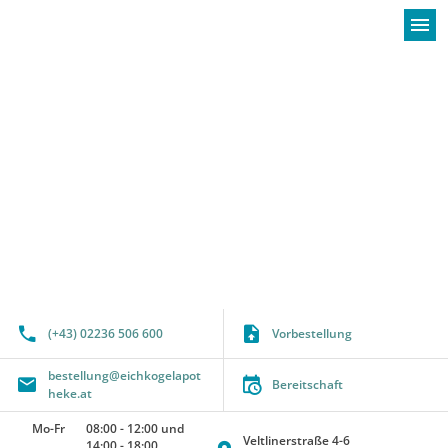
menu
(+43) 02236 506 600
Vorbestellung
bestellung@eichkogelapot
Bereitschaft
heke.at
Mo-Fr
08:00
-
12:00
und
Veltlinerstraße 4-6
14:00
-
18:00