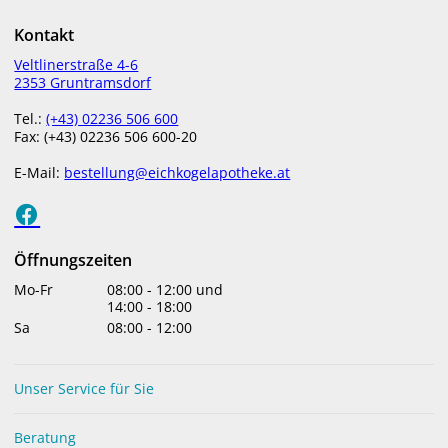
Kontakt
Veltlinerstraße 4-6
2353 Gruntramsdorf
Tel.:
(+43) 02236 506 600
Fax: (+43) 02236 506 600-20
E-Mail:
bestellung@eichkogelapotheke.at
Reisevorsorge
(Impfempfehlungen)
Erholung ohne böse Überraschung! Damit Ihr Urlaub zu
Öffnungszeiten
einem unvergesslichen Erlebnis wird, begleiten wir Sie
bei der richtigen Gesundheitsvorsorge - von Impfungen
Mo-Fr
08:00
-
12:00
und
bis zur Reiseapotheke.
14:00
-
18:00
>> MEHR LESEN
Sa
08:00
-
12:00
Unser Service für Sie
Beratung