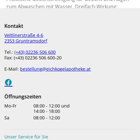
zum Abwaschen mit Wasser. Dreifach-Wirkung:
Reinigt sanft, spendet Feuchtigkeit und belebt die
Haut.
Kontakt
200 ml Flakon aus recycelbarem Recycling-
Veltlinerstraße 4-6
2353 Gruntramsdorf
Kunststoff und
400 ml Flakon aus recycelbarem Recycling-
Tel.:
(+43) 02236 506 600
Kunststoff mit Spender
Fax: (+43) 02236 506 600-20
Milde und praktische Reinigungsmilch, die in einem
E-Mail:
bestellung@eichkogelapotheke.at
einzigen Schritt Make-up und Schmutz von Gesicht
und Augen entfernt. Dank Glykosiden natürlichen
Ursprungs sorgt sie für eine erfrischte, weiche und
Öffnungszeiten
mit Feuchtigkeit versorgte Haut.
Ophthalmologisch
Mo-Fr
08:00
-
12:00
und
getestet.
14:00
-
18:00
Sa
08:00
-
12:00
ANWENDUNG
Mit den Händen auf das zuvor angefeuchtete Gesicht
Unser Service für Sie
und die Augen auftragen, einmassieren und