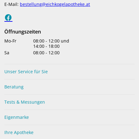
E-Mail:
bestellung@eichkogelapotheke.at
menu
Öffnungszeiten
Mo-Fr
08:00
-
12:00
und
TESTS & MESSUNGEN
Blutdruckmessung
14:00
-
18:00
Sa
08:00
-
12:00
Unser Service für Sie
Beratung
Tests & Messungen
Eigenmarke
Vorbeugen ist besser als Heilen! - Der oft
unbemerkte hohe Blutdruck kann gefährlich
Ihre Apotheke