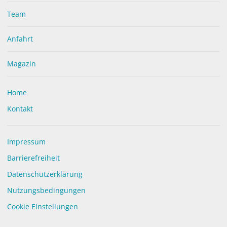
werden.
Team
Vorbeugen hilft! Kommen Sie in regelmäßigen Abständen
zur Blutdruckmessung in unsere Apotheke.
Anfahrt
So verringern Sie ganz einfach Ihr Risiko für Schlaganfälle
oder Herzinfarkte.
Magazin
Fragen Sie am besten gleich nach einem Termin und
vermeiden Sie unnötige Wartezeiten
Home
Kontakt
Impressum
Barrierefreiheit
Datenschutzerklärung
Nutzungsbedingungen
Cookie Einstellungen