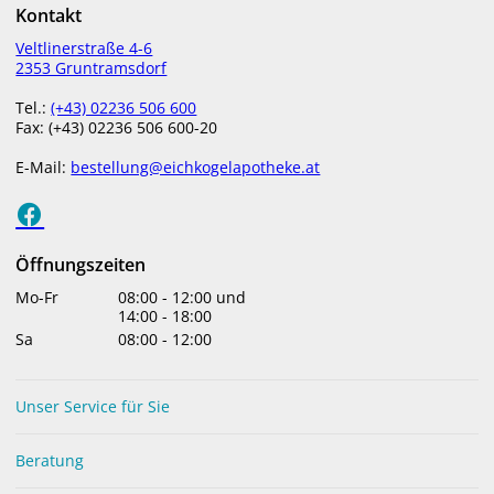
Kontakt
Morgens und abends nach der gründlichen
Veltlinerstraße 4-6
2353 Gruntramsdorf
Hautreinigung auf Gesicht und Hals auftragen und
sanft einmassieren.
Tel.:
(+43) 02236 506 600
Ideal nach dem Straffenden Serum Ceramide-
Fax: (+43) 02236 506 600-20
Komplex 10%.
E-Mail:
bestellung@eichkogelapotheke.at
INHALTSSTOFFE
INGREDIENTS: AQUA, C12-20 ACID PEG-8 ESTER,
GLYCERIN, CAPRYLIC/CAPRIC TRIGLYCERIDE,
Öffnungszeiten
OCTYLDODECANOL, TAPIOCA STARCH,
Mo-Fr
08:00
-
12:00
und
BUTYROSPERMUM PARKII BUTTER, OLEYL ERUCATE,
14:00
-
18:00
Sa
08:00
-
12:00
AMMONIUM ACRYLOYLDIMETHYLTAURATE/ VP
COPOLYMER, GLYCERYL STEARATE,
TOCOPHERYL
ACETATE
,
XYLITOL, CAPROOYL
Unser Service für Sie
PHYTOSPHINGOSINE, CERAMIDE 3, PAEONIA
LACTIFLORA ROOT EXTRACT, HYDROGENATED
Beratung
RETINOL, SODIUM HYALURONATE,