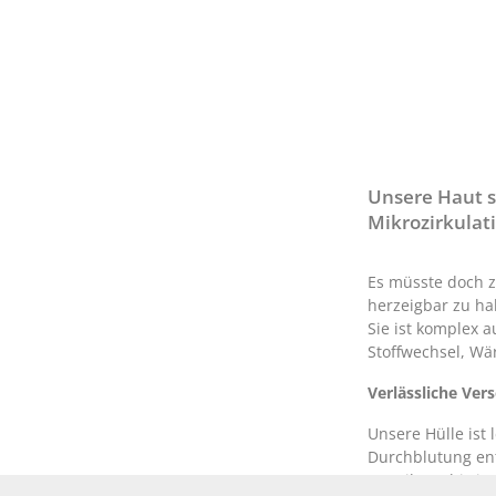
Unsere Haut s
Mikrozirkulat
Es müsste doch z
herzeigbar zu hal
Sie ist komplex 
Stoffwechsel, W
Verlässliche Ver
Unsere Hülle ist 
Durchblutung ent
verteilen – bis i