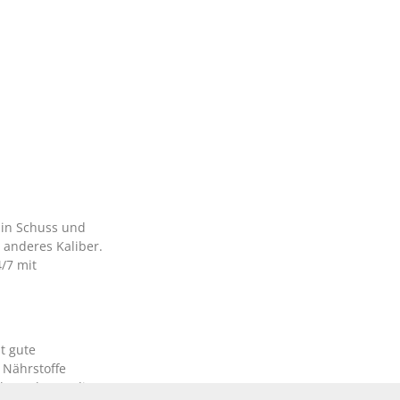
 in Schuss und
z anderes Kaliber.
/7 mit
t gute
 Nährstoffe
g übernehmen die