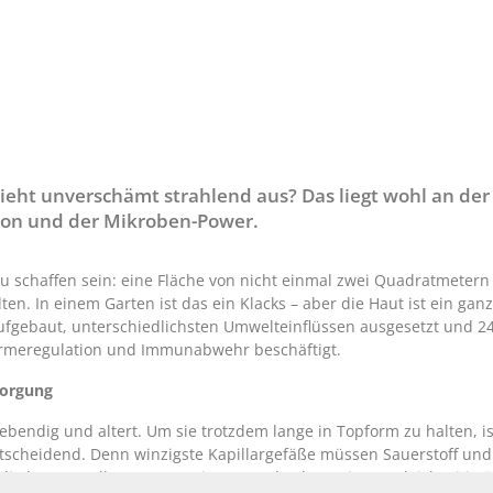
ieht unverschämt strahlend aus? Das liegt wohl an der
ion und der Mikroben-Power.
u schaffen sein: eine Fläche von nicht einmal zwei Quadratmetern
ten. In einem Garten ist das ein Klacks – aber die Haut ist ein gan
aufgebaut, unterschiedlichsten Umwelteinflüssen ausgesetzt und 24
ärmeregulation und Immunabwehr beschäftigt.
sorgung
lebendig und altert. Um sie trotzdem lange in Topform zu halten, is
scheidend. Denn winzigste Kapillargefäße müssen Sauerstoff und
n die letzten Zellen unserer Finger- und Zehenspitzen. Gleichzeiti