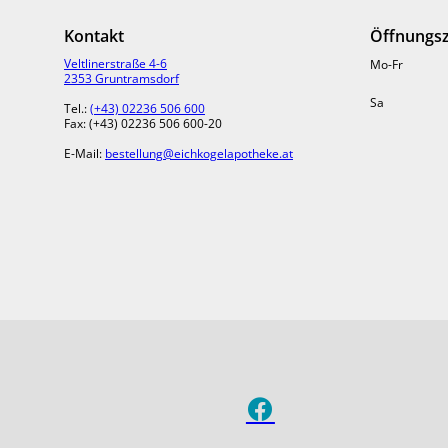
Blutbahnen Stoff
Kontakt
Öffnungsz
Bis ins Kleinste
Veltlinerstraße 4-6
Mo-Fr
2353 Gruntramsdorf
Mit Extrakten vo
zu bleiben und d
Sa
Tel.:
(+43) 02236 506 600
bewusster, beweg
Fax: (+43) 02236 506 600-20
die Augen und di
E-Mail:
bestellung@eichkogelapotheke.at
Oberflächlicher
Doch selbst gut d
ausreichend vor 
der Haut. Ja, ni
besiedelt. Eine 
und die Haut bes
Gut zu wissen
Das Patentrezept
Viren und Pilzen