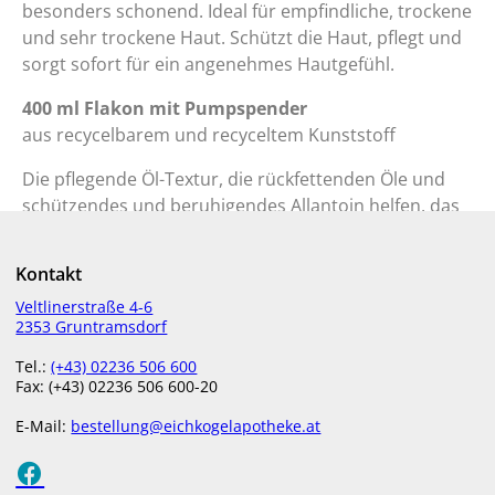
besonders schonend. Ideal für empfindliche, trockene
und sehr trockene Haut. Schützt die Haut, pflegt und
sorgt sofort für ein angenehmes Hautgefühl.
400 ml Flakon mit Pumpspender
aus recycelbarem und recyceltem Kunststoff
​Die pflegende Öl-Textur, die rückfettenden Öle und
schützendes und beruhigendes Allantoin helfen, das
Wohlbefinden der Haut wiederherzustellen und das
Gefühl von Trockenheit, Juckreiz und Rötungen zu
Kontakt
mindern.
Veltlinerstraße 4-6
2353 Gruntramsdorf
Die Tenside auf Zuckerbasis sorgen für eine
besonders sanfte Reinigung und machen es zum
Tel.:
(+43) 02236 506 600
idealen Produkt für die tägliche Reinigung von
Fax: (+43) 02236 506 600-20
Gesicht, Körper und Händen. Für die ganze Familie
E-Mail:
bestellung@eichkogelapotheke.at
geeignet. Besonders geeignet bei trockener sowie
empfindlicher, zu Juckreiz und Rötungen neigender
Haut.