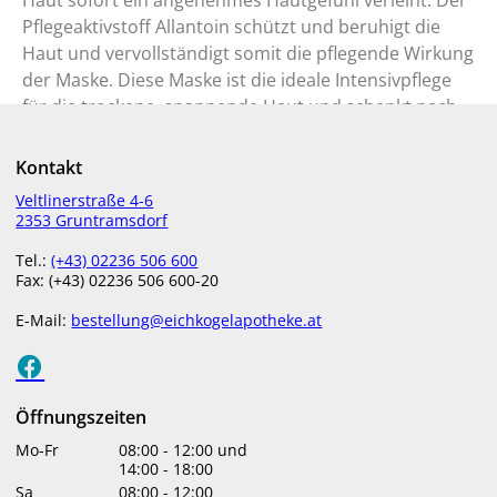
Haut sofort ein angenehmes Hautgefühl verleiht. Der
Pflegeaktivstoff Allantoin schützt und beruhigt die
Haut und vervollständigt somit die pflegende Wirkung
der Maske. Diese Maske ist die ideale Intensivpflege
für die trockene, spannende Haut und schenkt nach
nur einer Anwendung ein angenehmes Hautgefühl.
Kontakt
ANWENDUNG
Veltlinerstraße 4-6
2353 Gruntramsdorf
​Abends nach der Reinigung auf Gesicht und Hals
auftragen und über Nacht einwirken lassen. Nach
Tel.:
(+43) 02236 506 600
Bedarf die Anwendung wiederholen: In der Regel 1-
Fax: (+43) 02236 506 600-20
bis 2-mal pro Woche anwenden. Bei sehr trockener
E-Mail:
bestellung@eichkogelapotheke.at
Haut oder im Winter kann die Maske auch häufiger
angewendet werden.
INHALTSSTOFFE
Öffnungszeiten
​INGREDIENTS: AQUA, CAPRYLYL METHICONE,
Mo-Fr
08:00
-
12:00
und
POLYSORBATE 60, GLYCERIN,
14:00
-
18:00
BUTYROSPERMUM
Sa
08:00
-
12:00