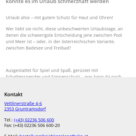
könnte es im Urlaub schmerzhaft werden
Urlaub ahoi – mit gutem Schutz für Haut und Ohren!
Wer liebt sie nicht, diese unbeschwerten Urlaubstage, an
denen die schwierigste Entscheidung jene zwischen Pool
und Meer ist – oder, in der österreichischen Variante,
zwischen Badesee und Freibad?
Ausgestattet für Spiel und Spaß, gerüstet mit
Schattenspender und Sonnenschutz – was kann da noch
schiefgehen? Naja, das Wasser selbst und was in ihm lebt,
kann ziemlich unangenehm werden – zum Beispiel in den
Kontakt
Ohren.
Veltlinerstraße 4-6
Nur kein Swimmer’s Ear!
2353 Gruntramsdorf
Tel.:
(+43) 02236 506 600
Fax: (+43) 02236 506 600-20
Ob beim Plantschen, Schwimmen, Schnorcheln oder
Tauchen: Dass Wasser in die Ohren läuft, ist völlig normal.