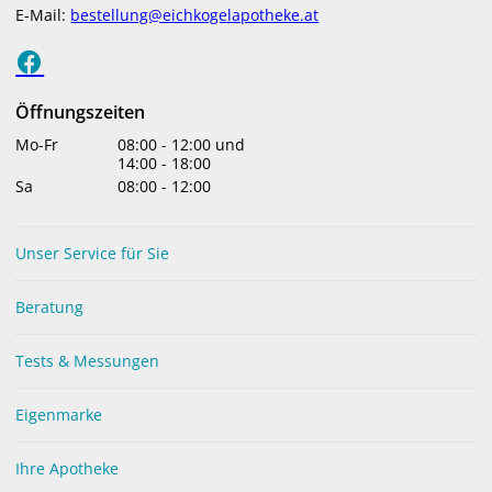
E-Mail:
bestellung@eichkogelapotheke.at
menu
Öffnungszeiten
Mo-Fr
08:00
-
12:00
und
UNSER SERVICE FÜR SIE
Haustees
14:00
-
18:00
Sa
08:00
-
12:00
Unser Service für Sie
Beratung
Tests & Messungen
Eigenmarke
Heilkräutertees, Wellnesstees, Früchtetees, etc. –
für jeden Geschmack und eine Vielzahl an
Ihre Apotheke