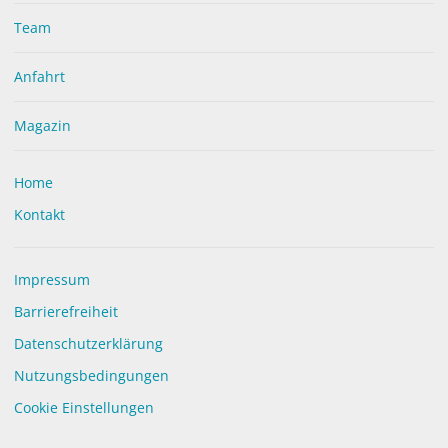
Wirkungen – entdecken Sie die Welt der Tees.
Team
Wir garantieren Tees aus kontrolliertem Anbau in
Arzneibuchqualität. Die Teemischungen sind nach unseren
Anfahrt
Rezepturen abgefüllt. Nicht nur der Geschmack sondern
auch die Wirkung wird Sie überzeugen.
Magazin
Fragen Sie unsere Tee-Expertinnen, sie beraten Sie gerne!
Home
Kontakt
Impressum
Barrierefreiheit
Datenschutzerklärung
Nutzungsbedingungen
Cookie Einstellungen