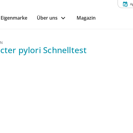
A
Eigenmarke
Über uns
Magazin
EN
cter pylori Schnelltest