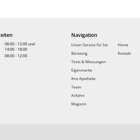
eiten
Navigation
08:00
-
12:00
und
Unser Service für Sie
Home
14:00
-
18:00
Beratung
Kontakt
08:00
-
12:00
Infektion mit Helicobacter pylori der Grund für wiederkehrende M
Tests & Messungen
her Stuhltest kann einen Hinweis auf diese Infektion liefern. Sie e
Eigenmarke
n Test selbst führen Sie dann bequem in den eigenen 4 Wänden du
Ihre Apotheke
Team
Anfahrt
Magazin