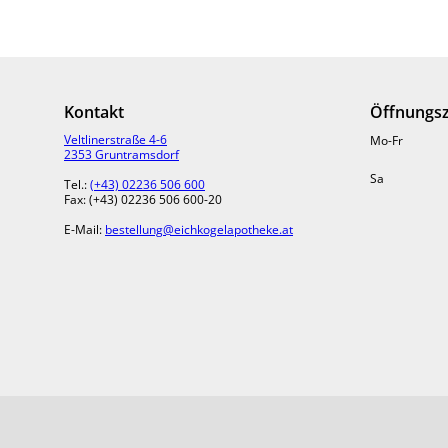
Kontakt
Öffnungsz
Veltlinerstraße 4-6
Mo-Fr
2353 Gruntramsdorf
Sa
Tel.:
(+43) 02236 506 600
Oft kann eine 
Fax: (+43) 02236 506 600-20
sein. Ein einfac
ein Testkit, de
E-Mail:
bestellung@eichkogelapotheke.at