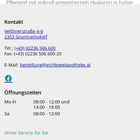
Pflegegel mit mikrofragmentiertem Hyaluron in hoher
Konzentration. Spendet intensive Feuchtigkeit, glättet
kleine Fältchen und verleiht eine gefestigte,
Kontakt
geschmeidige, seidenzarte und strahlende Haut.
Veltlinerstraße 4-6
2353 Gruntramsdorf
50 ml Glasflakon mit Pumpspender
Tel.:
(+43) 02236 506 600
Auf der Basis einer exklusiven mikrofragmentierten
Fax: (+43) 02236 506 600-20
Hyaluronsäure spendet dieses Gel intensive
Feuchtigkeit, strafft die Haut, mindert die Falten,
E-Mail:
bestellung@eichkogelapotheke.at
verleiht eine geschmeidige und samtige Haut und
einen strahlenden Teint.
ANWENDUNG
Öffnungszeiten
Mo-Fr
08:00
-
12:00
und
Morgens und abends verwenden. Bei normaler bis
14:00
-
18:00
trockener Haut vor der gewohnten Creme auftragen,
Sa
08:00
-
12:00
bei normaler und Mischhaut kann es auch alleine
aufgetragen werden.
Unser Service für Sie
INHALTSSTOFFE