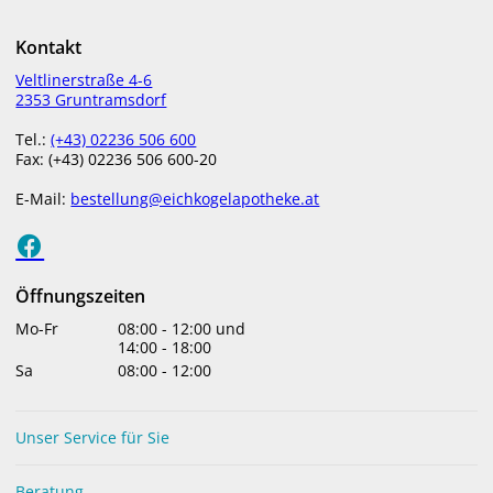
strahlenden Teint und ein verfeinertes Hautbild.
Kontakt
30 ml Glasflakon mit Pumpspender
Veltlinerstraße 4-6
2353 Gruntramsdorf
​Regt den Hauterneuerungsprozess an, verfeinert das
Hautbild, versorgt die Haut mit Feuchtigkeit und
Tel.:
(+43) 02236 506 600
Fax: (+43) 02236 506 600-20
verleiht einen strahlenden Teint. Glättet sanft die
oberste Hautschicht, ohne die Haut aus dem
E-Mail:
bestellung@eichkogelapotheke.at
Gleichgewicht zu bringen, und verleiht bereits nach
den ersten Anwendungen einen ebenmäßigeren Teint
und ein verfeinertes Hautbild.
Öffnungszeiten
ANWENDUNG
Mo-Fr
08:00
-
12:00
und
14:00
-
18:00
Abends nach der Reinigung auf Gesicht und Hals
Sa
08:00
-
12:00
auftragen. Die Augenpartie aussparen. Nicht bei
empfindlicher, reaktiver oder gereizter Haut
verwenden. 2-wöchige Anwendungszyklen.
Unser Service für Sie
INHALTSSTOFFE
Beratung