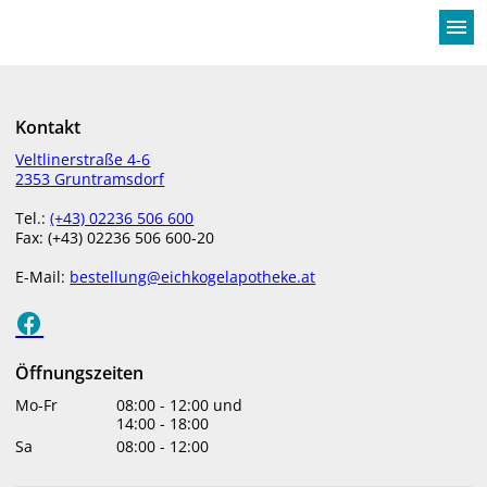
menu
Kontakt
AKTUELLES
Kauen statt qualmen
Veltlinerstraße 4-6
2353 Gruntramsdorf
Tel.:
(+43) 02236 506 600
Fax: (+43) 02236 506 600-20
E-Mail:
bestellung@eichkogelapotheke.at
Öffnungszeiten
Mo-Fr
08:00
-
12:00
und
14:00
-
18:00
Kein Weg ist lang mit einem Freund an der Seite,
Sa
08:00
-
12:00
lautet ein japanisches Sprichwort. Manchmal