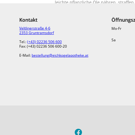
leichte pflanzliche Öle nähren, straffe
ANWENDUNG
Kontakt
Öffnungsz
​Ein- oder zweimal pro Woche vor, na
Veltlinerstraße 4-6
Mo-Fr
aufmassieren. Anschließend mit lauw
2353 Gruntramsdorf
Sa
INHALTSSTOFFE
Tel.:
(+43) 02236 506 600
Fax: (+43) 02236 506 600-20
INGREDIENTS: AQUA, MICROCRYSTALLIN
E-Mail:
bestellung@eichkogelapotheke.at
STEARETH-2, STEARETH-21, LAURYL G
ACID, ASCORBYL PALMITATE, SORBITOL
ISOPARAFFIN, LAURETH-7, PARFUM, P
SICHERHEIT
​Paraben tested*
Entwickelt um Allergien zu vermeiden
In Zusammenarbeit mit Universitätsinst
Dermatologisch getestet
Nickel < 0,0001% (1ppm)
Gluten < 0,0005% (5ppm)