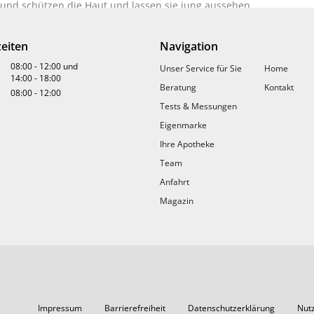
n und schützen die Haut und lassen sie jung aussehen.
eiten
Navigation
ch oder während dem Duschen anwenden. Mit sanften, kreisenden 
08:00
-
12:00
und
Unser Service für Sie
Home
armem Wasser abspülen.
14:00
-
18:00
Beratung
Kontakt
08:00
-
12:00
Tests & Messungen
E CELLULOSE, OLUS OIL, GLYCERIN, HEXYLDECANOL, HEXYLDECYL 
Eigenmarke
LUCOSIDE, POLYACRYLAMIDE, CETEARYL ALCOHOL, ALLANTOIN, EQU
Ihre Apotheke
, CAPRYLYL GLYCOL, CITRIC ACID, TOCOPHEROL, DISODIUM EDTA, 
Team
EG-8, PHENOXYETHANOL, PROPYLENE GLYCOL, SODIUM DEHYDROAC
Anfahrt
Magazin
ituten entwickelt
Impressum
Barrierefreiheit
Datenschutzerklärung
Nut