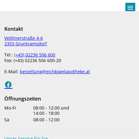
menu
Kontakt
MULTIVITAMIN Jelly
Veltlinerstraße 4-6
2353 Gruntramsdorf
Beans
Tel.:
(+43) 02236 506 600
Fax: (+43) 02236 506 600-20
E-Mail:
bestellung@eichkogelapotheke.at
Öffnungszeiten
Mo-Fr
08:00
-
12:00
und
14:00
-
18:00
Sa
08:00
-
12:00
Unser Service für Sie