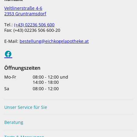
menu
Veltlinerstraße 4-6
2353 Gruntramsdorf
Tel.:
(+43) 02236 506 600
Fax: (+43) 02236 506 600-20
AKTUELLES
E-Mail:
bestellung@eichkogelapotheke.at
Schlüssel für ein gutes Leben
Öffnungszeiten
Mo-Fr
08:00
-
12:00
und
14:00
-
18:00
Sa
08:00
-
12:00
Unser Service für Sie
Beratung
Immunsystem und Blutkreislauf sind frühlingsfit?
Dann steht der Lebensfreude nichts mehr im