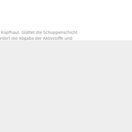
Kopfhaut. Glättet die Schuppenschicht
rdert die Abgabe der Aktivstoffe und
hselnd zu allen anderen Shampoos
holen. Bei der schonenden
CO-BETAINE, SODIUM CHLORIDE,
HUMULUS LUPULUS EXTRACT,
20, PROPYLENE GLYCOL, COCAMIDE
LIMONENE, GERANIOL, LINALOOL,