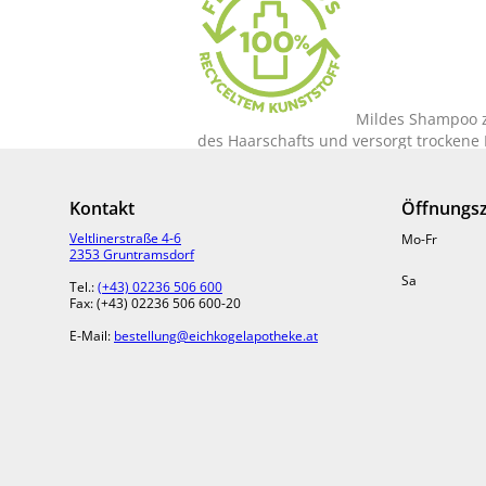
Mildes Shampoo zu
des Haarschafts und versorgt trockene 
reduziert die Wechselwirkung des Tens
benutzt werden.
Kontakt
Öffnungsz
ANWENDUNG
Veltlinerstraße 4-6
Mo-Fr
2353 Gruntramsdorf
Auf die nasse Kopfhaut auftragen, san
Sa
Tel.:
(+43) 02236 506 600
physiologischen Haarwäsche entsteht 
Fax: (+43) 02236 506 600-20
INHALTSSTOFFE
E-Mail:
bestellung@eichkogelapotheke.at
INGREDIENTS: AQUA, SODIUM MYRETH S
SOLUBLE COLLAGEN, PIROCTONE OLAMIN
ETHYLHEXYLGLYCERIN, IMIDAZOLIDINY
MEA, COCAMIDE MIPA, MALTODEXTRIN,
SORBITOL, TREHALOSE.